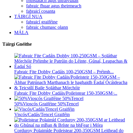
frithstatach agus ultraivialait
fabraic fhuar agus theirmeach
fabraicí cosanta
TÁIRGÍ NUA
fabraicí graiféine
fabraic chumasc olann
MÁLA
Táirgí Gnéithe
Fabraic Fite Dobby Cadáis 100-250GSM – Préimh...
Fabraic Fite Dobby Cadáis/Poileistear 150-350GSM ̵...
50%Vioscós Graiféine 50%Tencel
Viscós/Cadás/Tencel Graiféin
Corduroy Polaimíde Poileistear 200-350GSM Leithead do