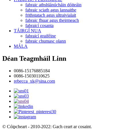
fabraic athshlánúcháin dóiteáin
fabraic sciath agus lannaithe
frithstatach agus ultraivialait
fabraic fhuar agus theirmeach
fabraicí cosanta
TÁIRGÍ NUA
fabraicí graiféine
fabraic chumasc olann
MÁLA
Déan Teagmháil Linn
0086-15176885184
0086-15030110625
rebecca_xk@sina.com
© Cóipcheart - 2010-2022: Gach ceart ar cosaint.