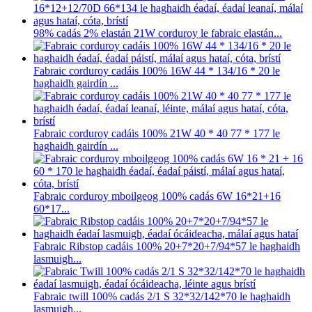
98% cadás 2% elastán 21W corduroy le fabraic elastán...
Fabraic corduroy cadáis 100% 16W 44 * 134/16 * 20 le
haghaidh gairdín ...
Fabraic corduroy cadáis 100% 21W 40 * 40 77 * 177 le
haghaidh gairdín ...
Fabraic corduroy mboilgeog 100% cadás 6W 16*21+16
60*17...
Fabraic Ribstop cadáis 100% 20+7*20+7/94*57 le haghaidh
lasmuigh...
Fabraic twill 100% cadás 2/1 S 32*32/142*70 le haghaidh
lasmuigh...