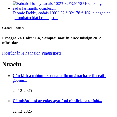
Fabraic Dobby cadáis 100% 32 * 32/178 * 102 le haghaidh
gníomhaíochtaí lasmuigh ...
Cadás/Elastán
Freagra 24 Uair/7 Lá, Samplaí saor in aisce laistigh de 2
mhéadar
Fiosrúchán le haghaidh Praghsliosta
Nuacht
Cén fáth a mbíonn stríoca cothrománacha le feiceáil i
gcónaí...
24-12-2025
Cé mhéad atá ar eolas agat faoi phoileistear-níoló...
22-12-2025