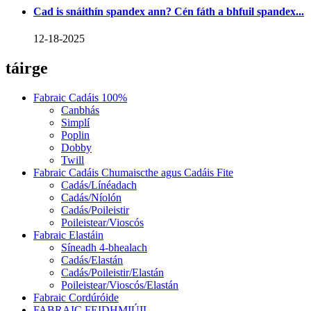
Cad is snáithín spandex ann? Cén fáth a bhfuil spandex...
12-18-2025
táirge
Fabraic Cadáis 100%
Canbhás
Simplí
Poplin
Dobby
Twill
Fabraic Cadáis Chumaiscthe agus Cadáis Fite
Cadás/Línéadach
Cadás/Níolón
Cadás/Poileistir
Poileistear/Vioscós
Fabraic Elastáin
Síneadh 4-bhealach
Cadás/Elastán
Cadás/Poileistir/Elastán
Poileistear/Vioscós/Elastán
Fabraic Cordúróide
FABRAIC FEIDHMIÚIL