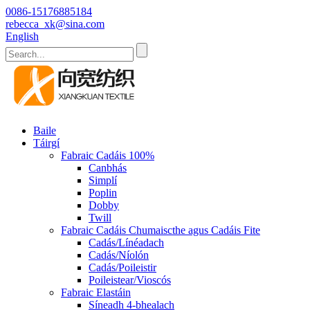
0086-15176885184
rebecca_xk@sina.com
English
Baile
Táirgí
Fabraic Cadáis 100%
Canbhás
Simplí
Poplin
Dobby
Twill
Fabraic Cadáis Chumaiscthe agus Cadáis Fite
Cadás/Línéadach
Cadás/Níolón
Cadás/Poileistir
Poileistear/Vioscós
Fabraic Elastáin
Síneadh 4-bhealach