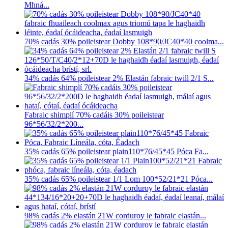
Mhná...
70% cadás 30% poileistear Dobby 108*90/JC40*40 coolma...
34% cadás 64% poileistear 2% Elastán fabraic twill 2/1 S...
Fabraic shimplí 70% cadáis 30% poileistear
96*56/32/2*200...
35% cadás 65% poileistear plain110*76/45*45 Póca Fa...
35% cadás 65% poileistear 1/1 Lom 100*52/21*21 Póca...
98% cadás 2% elastán 21W corduroy le fabraic elastán...