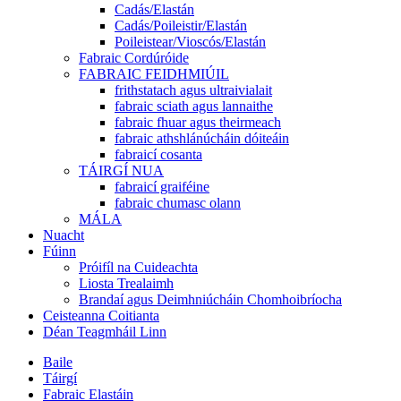
Cadás/Elastán
Cadás/Poileistir/Elastán
Poileistear/Vioscós/Elastán
Fabraic Cordúróide
FABRAIC FEIDHMIÚIL
frithstatach agus ultraivialait
fabraic sciath agus lannaithe
fabraic fhuar agus theirmeach
fabraic athshlánúcháin dóiteáin
fabraicí cosanta
TÁIRGÍ NUA
fabraicí graiféine
fabraic chumasc olann
MÁLA
Nuacht
Fúinn
Próifíl na Cuideachta
Liosta Trealaimh
Brandaí agus Deimhniúcháin Chomhoibríocha
Ceisteanna Coitianta
Déan Teagmháil Linn
Baile
Táirgí
Fabraic Elastáin