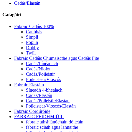
Cadás/Elastán
Catagóirí
Fabraic Cadáis 100%
Canbhás
Simplí
Poplin
Dobby
Twill
Fabraic Cadáis Chumaiscthe agus Cadáis Fite
Cadás/Línéadach
Cadás/Níolón
Cadás/Poileistir
Poileistear/Vioscós
Fabraic Elastáin
Síneadh 4-bhealach
Cadás/Elastán
Cadás/Poileistir/Elastán
Poileistear/Vioscós/Elastán
Fabraic Cordúróide
FABRAIC FEIDHMIÚIL
fabraic athshlánúcháin dóiteáin
fabraic sciath agus lannaithe