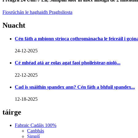
Fiosrúchán le haghaidh Praghsliosta
Nuacht
Cén fáth a mbíonn stríoca cothrománacha le feiceáil i gcónaí
24-12-2025
Cé mhéad atá ar eolas agat faoi phoileistear-níoló...
22-12-2025
Cad is snáithín spandex ann? Cén fáth a bhfuil spandex...
12-18-2025
táirge
Fabraic Cadáis 100%
Canbhás
Simplí