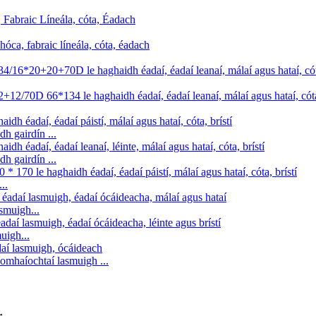
h gairdín ...
h gairdín ...
..
smuigh...
uigh...
omhaíochtaí lasmuigh ...
r