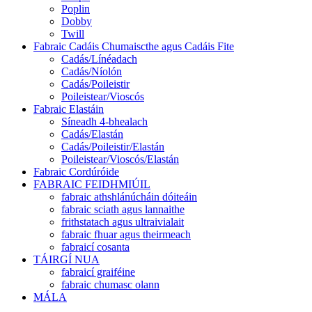
Poplin
Dobby
Twill
Fabraic Cadáis Chumaiscthe agus Cadáis Fite
Cadás/Línéadach
Cadás/Níolón
Cadás/Poileistir
Poileistear/Vioscós
Fabraic Elastáin
Síneadh 4-bhealach
Cadás/Elastán
Cadás/Poileistir/Elastán
Poileistear/Vioscós/Elastán
Fabraic Cordúróide
FABRAIC FEIDHMIÚIL
fabraic athshlánúcháin dóiteáin
fabraic sciath agus lannaithe
frithstatach agus ultraivialait
fabraic fhuar agus theirmeach
fabraicí cosanta
TÁIRGÍ NUA
fabraicí graiféine
fabraic chumasc olann
MÁLA