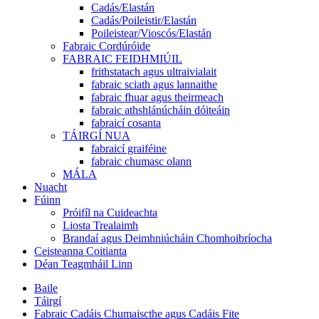
Cadás/Elastán
Cadás/Poileistir/Elastán
Poileistear/Vioscós/Elastán
Fabraic Cordúróide
FABRAIC FEIDHMIÚIL
frithstatach agus ultraivialait
fabraic sciath agus lannaithe
fabraic fhuar agus theirmeach
fabraic athshlánúcháin dóiteáin
fabraicí cosanta
TÁIRGÍ NUA
fabraicí graiféine
fabraic chumasc olann
MÁLA
Nuacht
Fúinn
Próifíl na Cuideachta
Liosta Trealaimh
Brandaí agus Deimhniúcháin Chomhoibríocha
Ceisteanna Coitianta
Déan Teagmháil Linn
Baile
Táirgí
Fabraic Cadáis Chumaiscthe agus Cadáis Fite