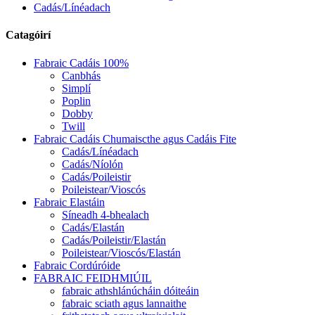
Cadás/Línéadach
Catagóirí
Fabraic Cadáis 100%
Canbhás
Simplí
Poplin
Dobby
Twill
Fabraic Cadáis Chumaiscthe agus Cadáis Fite
Cadás/Línéadach
Cadás/Níolón
Cadás/Poileistir
Poileistear/Vioscós
Fabraic Elastáin
Síneadh 4-bhealach
Cadás/Elastán
Cadás/Poileistir/Elastán
Poileistear/Vioscós/Elastán
Fabraic Cordúróide
FABRAIC FEIDHMIÚIL
fabraic athshlánúcháin dóiteáin
fabraic sciath agus lannaithe