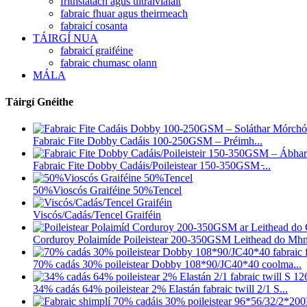
frithstatach agus ultraivialait
fabraic fhuar agus theirmeach
fabraicí cosanta
TÁIRGÍ NUA
fabraicí graiféine
fabraic chumasc olann
MÁLA
Táirgí Gnéithe
Fabraic Fite Dobby Cadáis 100-250GSM – Préimh...
Fabraic Fite Dobby Cadáis/Poileistear 150-350GSM ̵...
50%Vioscós Graiféine 50%Tencel
Viscós/Cadás/Tencel Graiféin
Corduroy Polaimíde Poileistear 200-350GSM Leithead do Mhn
70% cadás 30% poileistear Dobby 108*90/JC40*40 coolma...
34% cadás 64% poileistear 2% Elastán fabraic twill 2/1 S...