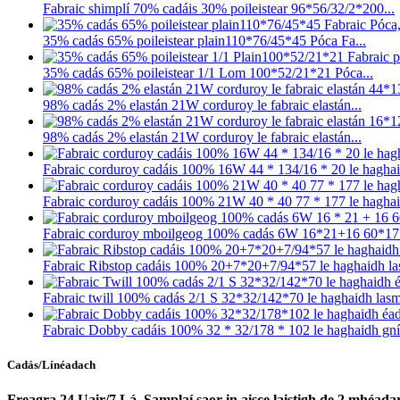
Fabraic shimplí 70% cadáis 30% poileistear 96*56/32/2*200...
35% cadás 65% poileistear plain110*76/45*45 Póca Fa...
35% cadás 65% poileistear 1/1 Lom 100*52/21*21 Póca...
98% cadás 2% elastán 21W corduroy le fabraic elastán...
98% cadás 2% elastán 21W corduroy le fabraic elastán...
Fabraic corduroy cadáis 100% 16W 44 * 134/16 * 20 le haghaid
Fabraic corduroy cadáis 100% 21W 40 * 40 77 * 177 le haghaid
Fabraic corduroy mboilgeog 100% cadás 6W 16*21+16 60*17.
Fabraic Ribstop cadáis 100% 20+7*20+7/94*57 le haghaidh la
Fabraic twill 100% cadás 2/1 S 32*32/142*70 le haghaidh lasm
Fabraic Dobby cadáis 100% 32 * 32/178 * 102 le haghaidh gní
Cadás/Línéadach
Freagra 24 Uair/7 Lá, Samplaí saor in aisce laistigh de 2 mhéada