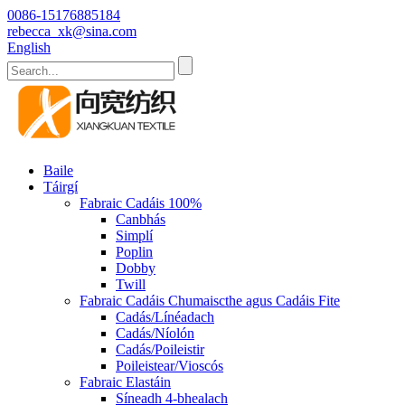
0086-15176885184
rebecca_xk@sina.com
English
Baile
Táirgí
Fabraic Cadáis 100%
Canbhás
Simplí
Poplin
Dobby
Twill
Fabraic Cadáis Chumaiscthe agus Cadáis Fite
Cadás/Línéadach
Cadás/Níolón
Cadás/Poileistir
Poileistear/Vioscós
Fabraic Elastáin
Síneadh 4-bhealach