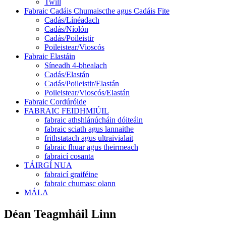
Twill
Fabraic Cadáis Chumaiscthe agus Cadáis Fite
Cadás/Línéadach
Cadás/Níolón
Cadás/Poileistir
Poileistear/Vioscós
Fabraic Elastáin
Síneadh 4-bhealach
Cadás/Elastán
Cadás/Poileistir/Elastán
Poileistear/Vioscós/Elastán
Fabraic Cordúróide
FABRAIC FEIDHMIÚIL
fabraic athshlánúcháin dóiteáin
fabraic sciath agus lannaithe
frithstatach agus ultraivialait
fabraic fhuar agus theirmeach
fabraicí cosanta
TÁIRGÍ NUA
fabraicí graiféine
fabraic chumasc olann
MÁLA
Déan Teagmháil Linn