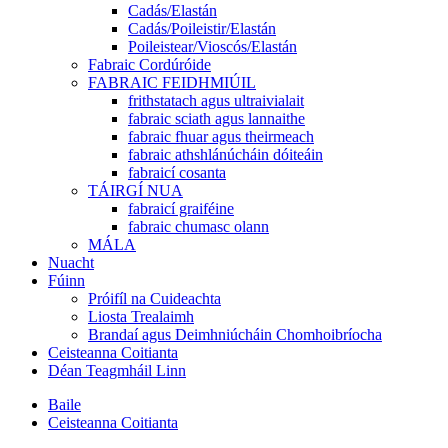
Cadás/Elastán
Cadás/Poileistir/Elastán
Poileistear/Vioscós/Elastán
Fabraic Cordúróide
FABRAIC FEIDHMIÚIL
frithstatach agus ultraivialait
fabraic sciath agus lannaithe
fabraic fhuar agus theirmeach
fabraic athshlánúcháin dóiteáin
fabraicí cosanta
TÁIRGÍ NUA
fabraicí graiféine
fabraic chumasc olann
MÁLA
Nuacht
Fúinn
Próifíl na Cuideachta
Liosta Trealaimh
Brandaí agus Deimhniúcháin Chomhoibríocha
Ceisteanna Coitianta
Déan Teagmháil Linn
Baile
Ceisteanna Coitianta