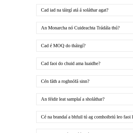
Cad iad na táirgí atá á soláthar agat?
An Monarcha nó Cuideachta Trádála thú?
Cad é MOQ do tháirgí?
Cad faoi do chuid ama luaidhe?
Cén fáth a roghnófá sinn?
An féidir leat samplaí a sholáthar?
Cé na brandaí a bhfuil tú ag comhoibriú leo faoi l