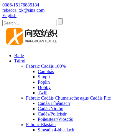
0086-15176885184
rebecca_xk@sina.com
English
Baile
Táirgí
Fabraic Cadáis 100%
Canbhás
Simplí
Poplin
Dobby
Twill
Fabraic Cadáis Chumaiscthe agus Cadáis Fite
Cadás/Línéadach
Cadás/Níolón
Cadás/Poileistir
Poileistear/Vioscós
Fabraic Elastáin
Síneadh 4-bhealach