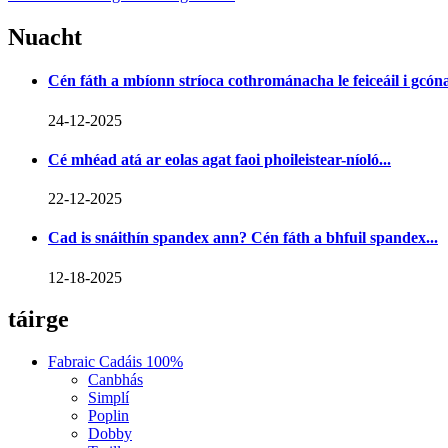
Nuacht
Cén fáth a mbíonn stríoca cothrománacha le feiceáil i gcónaí
24-12-2025
Cé mhéad atá ar eolas agat faoi phoileistear-níoló...
22-12-2025
Cad is snáithín spandex ann? Cén fáth a bhfuil spandex...
12-18-2025
táirge
Fabraic Cadáis 100%
Canbhás
Simplí
Poplin
Dobby