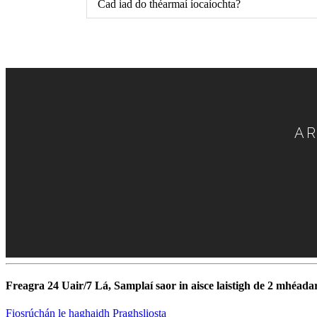
Cad iad do théarmaí íocaíochta?
AR
Freagra 24 Uair/7 Lá, Samplaí saor in aisce laistigh de 2 mhéada
Fiosrúchán le haghaidh Praghsliosta