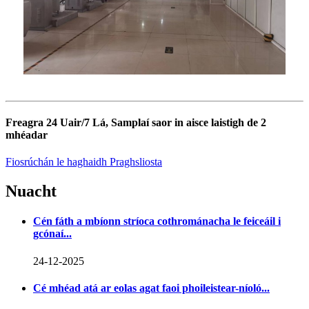
Freagra 24 Uair/7 Lá, Samplaí saor in aisce laistigh de 2
mhéadar
Fiosrúchán le haghaidh Praghsliosta
Nuacht
Cén fáth a mbíonn stríoca cothrománacha le feiceáil i
gcónaí...
24-12-2025
Cé mhéad atá ar eolas agat faoi phoileistear-níoló...