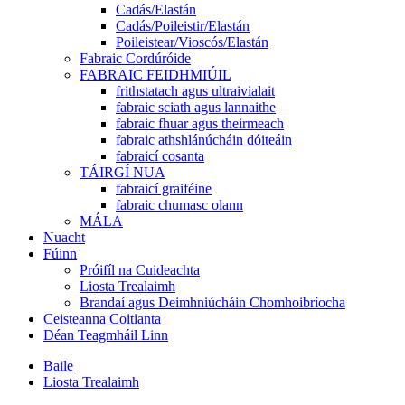
Cadás/Elastán
Cadás/Poileistir/Elastán
Poileistear/Vioscós/Elastán
Fabraic Cordúróide
FABRAIC FEIDHMIÚIL
frithstatach agus ultraivialait
fabraic sciath agus lannaithe
fabraic fhuar agus theirmeach
fabraic athshlánúcháin dóiteáin
fabraicí cosanta
TÁIRGÍ NUA
fabraicí graiféine
fabraic chumasc olann
MÁLA
Nuacht
Fúinn
Próifíl na Cuideachta
Liosta Trealaimh
Brandaí agus Deimhniúcháin Chomhoibríocha
Ceisteanna Coitianta
Déan Teagmháil Linn
Baile
Liosta Trealaimh