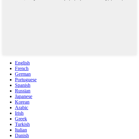
English
French
German
Portuguese
Spanish
Russian
Japanese
Korean
Arabic
Irish
Greek
Turkish
Italian
Danish