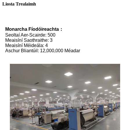
Liosta Trealaimh
Monarcha Fíodóireachta
：
Seoltaí Aer-Scairde: 500
Meaisíní Saothraithe: 3
Meaisíní Méideála: 4
Aschur Bliantúil: 12,000,000 Méadar