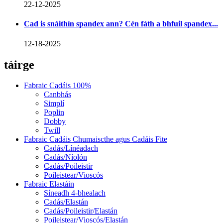
22-12-2025
Cad is snáithín spandex ann? Cén fáth a bhfuil spandex...
12-18-2025
táirge
Fabraic Cadáis 100%
Canbhás
Simplí
Poplin
Dobby
Twill
Fabraic Cadáis Chumaiscthe agus Cadáis Fite
Cadás/Línéadach
Cadás/Níolón
Cadás/Poileistir
Poileistear/Vioscós
Fabraic Elastáin
Síneadh 4-bhealach
Cadás/Elastán
Cadás/Poileistir/Elastán
Poileistear/Vioscós/Elastán