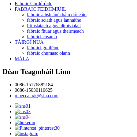
Fabraic Cordúróide
FABRAIC FEIDHMIÚIL
fabraic athshlánúcháin dóiteáin
fabraic sciath agus lannaithe
frithstatach agus ultraivialait
fabraic fhuar agus theirmeach
fabraicí cosanta
TÁIRGÍ NUA
fabraicí graiféine
fabraic chumasc olann
MÁLA
Déan Teagmháil Linn
0086-15176885184
0086-15030110625
rebecca_xk@sina.com