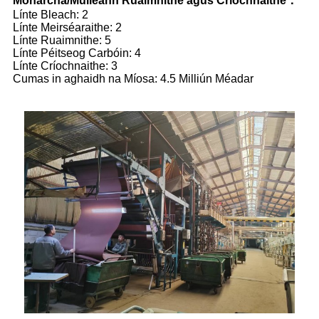
Monarcha/Muileann Ruaimnithe agus Críochnaithe
：
Línte Bleach: 2
Línte Meirséaraithe: 2
Línte Ruaimnithe: 5
Línte Péitseog Carbóin: 4
Línte Críochnaithe: 3
Cumas in aghaidh na Míosa: 4.5 Milliún Méadar