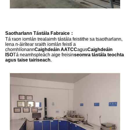
Saotharlann Tástála Fabraice
：
Tá raon iomlán trealaimh tástála feistithe sa tsaotharlann,
lena n-áirítear sraith iomlán feistí a
chomhlíonann
Caighdeáin AATCC
agus
Caighdeáin
ISO
Tá neamhspleách aige freisin
seomra tástála teochta
agus taise tairiseach
.