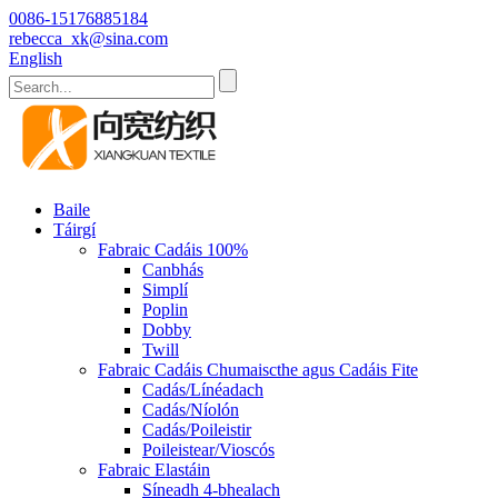
0086-15176885184
rebecca_xk@sina.com
English
Baile
Táirgí
Fabraic Cadáis 100%
Canbhás
Simplí
Poplin
Dobby
Twill
Fabraic Cadáis Chumaiscthe agus Cadáis Fite
Cadás/Línéadach
Cadás/Níolón
Cadás/Poileistir
Poileistear/Vioscós
Fabraic Elastáin
Síneadh 4-bhealach