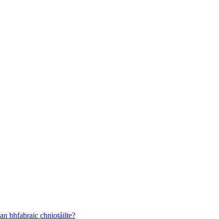
an bhfabraic chniotáilte?