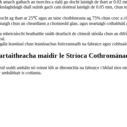
 amach gathach an tsorcóra a rialú go docht laistigh de thart ar 0.02 mm
s íoslaghdaigh diall suímh gach cam doirteal laistigh de 0.05 mm, chun 
eocht ag thart ar 25℃ agus an taise choibhneasta ag 75% chun cosc ​​a chu
deannaigh chun an cheardlann a choinneáil glan, agus neartaigh cothabhái
mheicníocht beathaithe snáth dearfach de chineál stórála chun an difrío
hsú.
gála leanúnaí chun leanúnachas foirceannadh na fabraice agus cobhsaío
artaitheacha maidir le Stríoca Cothromán
 sraith amháin nó roinnt lúb ar dhromchla na fabraice i bhfad níos mó,
 amhábhair is coitianta.