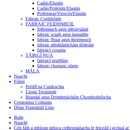
Cadás/Elastán
Cadás/Poileistir/Elastán
Poileistear/Vioscós/Elastán
Fabraic Cordúróide
FABRAIC FEIDHMIÚIL
frithstatach agus ultraivialait
fabraic sciath agus lannaithe
fabraic fhuar agus theirmeach
fabraic athshlánúcháin dóiteáin
fabraicí cosanta
TÁIRGÍ NUA
fabraicí graiféine
fabraic chumasc olann
MÁLA
Nuacht
Fúinn
Próifíl na Cuideachta
Liosta Trealaimh
Brandaí agus Deimhniúcháin Chomhoibríocha
Ceisteanna Coitianta
Déan Teagmháil Linn
Baile
Nuacht
Cén fáth a mbíonn stríoca cothrománacha le feiceáil i gcónaí ar 