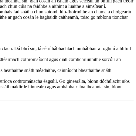
 theannta sin, glan cosán an tsnáth agus seiceáil an bhfuil gach treoir
ach chun cúis na faidhbe a aithint a luaithe a aimsítear í.
tomhais fad snátha chun suíomh lúb-fhoirmithe an chama a choigeartú
ithe ar gach cosán le haghaidh caitheamh, toisc go mbíonn tionchar
orclach. Dá bhrí sin, tá sé ríthábhachtach amhábhair a roghnú a bhfuil
adtéarmach cothromaíocht agus diall comhchruinnithe sorcóir an
s beathaithe snáth méadaithe, cainníocht bheathaithe snáth
le stríoca cothrománacha éagsúil. Go ginearálta, bíonn dóchúlacht níos
stáil maidir le hinnealra agus amhábhair. Ina theannta sin, bíonn