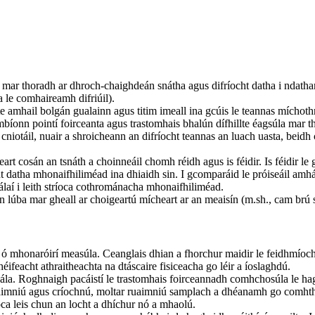
mar thoradh ar dhroch-chaighdeán snátha agus difríocht datha i ndatha
 le comhaireamh difriúil).
te amhail bolgán gualainn agus titim imeall ina gcúis le teannas míchot
bíonn pointí foirceanta agus trastomhais bhalún dífhillte éagsúla mar t
nn cniotáil, nuair a shroicheann an difríocht teannas an luach uasta, bei
rt cosán an tsnáth a choinneáil chomh réidh agus is féidir. Is féidir l
t datha mhonaifhiliméad ina dhiaidh sin. I gcomparáid le próiseáil amháb
álaí i leith stríoca cothrománacha mhonaifhiliméad.
an lúba mar gheall ar choigeartú mícheart ar an meaisín (m.sh., cam br
r ó mhonaróirí measúla. Ceanglais dhian a fhorchur maidir le feidhmíoc
feacht athraitheachta na dtáscaire fisiceacha go léir a íoslaghdú.
seála. Roghnaigh pacáistí le trastomhais foirceannadh comhchosúla le hag
ruaimniú agus críochnú, moltar ruaimniú samplach a dhéanamh go comhth
oca leis chun an locht a dhíchur nó a mhaolú.