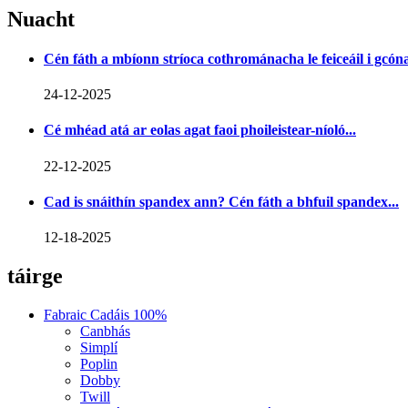
Nuacht
Cén fáth a mbíonn stríoca cothrománacha le feiceáil i gcónaí
24-12-2025
Cé mhéad atá ar eolas agat faoi phoileistear-níoló...
22-12-2025
Cad is snáithín spandex ann? Cén fáth a bhfuil spandex...
12-18-2025
táirge
Fabraic Cadáis 100%
Canbhás
Simplí
Poplin
Dobby
Twill