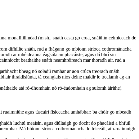
nna monafhiliméad (m.sh., snáth casta go crua, snáithín ceimiceach de
hrom dífhillte snáth, rud a fhágann go mbíonn stríoca cothrománacha
horadh ar mhéideanna éagsúla an phacáiste, agus dá bhrí sin
dh cainníocht beathaithe snáth neamhréireach mar thoradh air, rud a
e garbhacht bheag nó soladú ramhar ar aon crúca treorach snáth
hair thraidisiúnta, tá ceanglais níos déine maidir le trealamh ag an
ú snáthaide atá ró-dhomhain nó ró-éadomhain ag suíomh áirithe).
ht ruaimnithe agus táscairí fisiceacha amhábhar: ba chóir go mbeadh
haidh luchtú meaisín, agus diúltaigh go docht do phacáistí a bhfuil
reomhar. Má bhíonn stríoca cothrománacha le feiceáil, ath-ruaimnigh