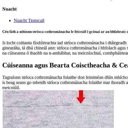
Nuacht
Nuacht Tionscail
Cén fáth a mbíonn stríoca cothrománacha le feiceáil i gcónaí ar an bhfabraic 
Is locht coitianta fíodóireachta iad stríoca cothrománacha i dtáirgead
ginearálta, tá dhá chineál ann: stríoca cothrománacha i bhfolach agus 
na cúiseanna ó thaobh na n-amhábhar, na meicníochtaí, comhpháirtean
Cúiseanna agus Bearta Coisctheacha & Cea
Tagraíonn stríoca cothrománacha folaithe don feiniméan dlúis mhíchoth
is beag seans go mbeidh stríoca cothrománacha folaithe mar thoradh ar
meicniúil.