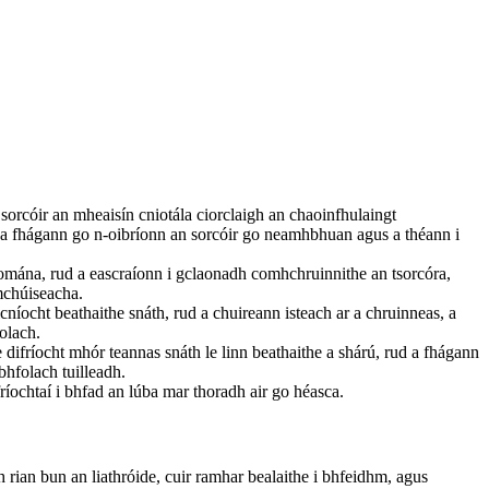
sorcóir an mheaisín cniotála ciorclaigh an chaoinfhulaingt
d a fhágann go n-oibríonn an sorcóir go neamhbhuan agus a théann i
iomána, rud a eascraíonn i gclaonadh comhchruinnithe an tsorcóra,
mchúiseacha.
icníocht beathaithe snáth, rud a chuireann isteach ar a chruinneas, a
olach.
difríocht mhór teannas snáth le linn beathaithe a shárú, rud a fhágann
bhfolach tuilleadh.
ríochtaí i bhfad an lúba mar thoradh air go héasca.
h rian bun an liathróide, cuir ramhar bealaithe i bhfeidhm, agus