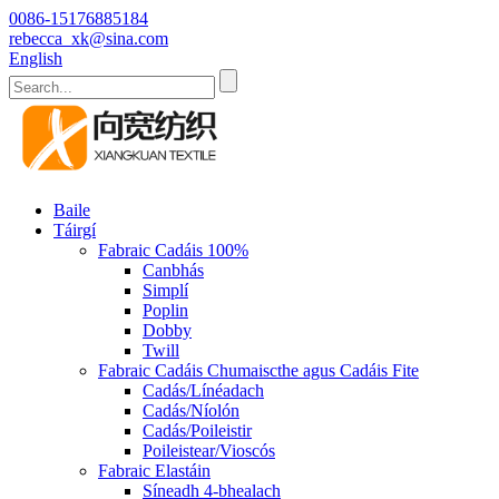
0086-15176885184
rebecca_xk@sina.com
English
Baile
Táirgí
Fabraic Cadáis 100%
Canbhás
Simplí
Poplin
Dobby
Twill
Fabraic Cadáis Chumaiscthe agus Cadáis Fite
Cadás/Línéadach
Cadás/Níolón
Cadás/Poileistir
Poileistear/Vioscós
Fabraic Elastáin
Síneadh 4-bhealach