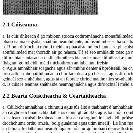
2.1 Cúiseanna
a. Is cúis dhíreach é go mbíonn stríoca cothrománacha monafhiliméad 
bhaisceanna éagsúla, snáithín neamhdhaite, nó úsáid mheasctha snátha
b. Bíonn difríochtaí móra i méid an phacáiste nó lochtanna sa phacáis
aonfhiliméad mar thoradh air go héasca. Tá sé seo amhlaidh toisc go m
difríochtaí suntasacha i ndlí athraitheachta an teannas dífhillte. Le li
fhágann go mbeidh méid míchothrom an lúba ann freisin.
c. Agus amhábhair scagacha agus sár-mhíne denier á bpróiseáil, ba chea
briseadh il-mhonaifhiliméad a chur faoi deara go héasca, agus difríoch
gcineál seo amhábhair, agus tá an fabraic chríochnaithe níos so-ghabh
d. Is cúis le teannas snáthaide neamhghnácha agus difríochtaí i méid 
2.2 Bearta Coisctheacha & Ceartaitheacha
a. Cáilíocht amhábhar a chinntiú agus tús áite a thabhairt d’amhábhai
an caighdeán buantachta datha os cionn ghrád 4.0, agus ba chóir comhéi
b. Is fearr pacáistí de mheáchan tairiseach a roghnú le haghaidh prói
drochchuma orthu (m.sh., bolg gualainn agus titim imeall). Le linn 
an fabraic le dathanna neamh-íogaire nó cuir gníomhairí deireadh strí