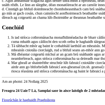
c. Agus amhábhair scagacha agus denier ultra-mhín á bpróiseáil, déan i
snáth réidh. Le linn an táirgthe, déan monatóireacht ar an carnóir inneac
d. Cinntigh go bhfuil doimhneacht chomhsheasmhach cam brú snáthaide 
go mín ar gach cosán, chun cainníocht aonfhoirmeach beathaithe snáth
díreach ag coigeartú an chama lúb-fhoirmithe ar theannas beathaithe s
Conclúid
Is iad stríoca cothrománacha monafhiliméadacha de bharr cáilíoch
cuma mhaith agus cáilíocht den scoth orthu le haghaidh táirgead
Tá tábhacht mhór ag baint le cothabháil laethúil an mheaisín. 
mheaisín cniotála ciorclaigh, rud a bhfuil seans an-mhór ann g
Má dhéantar coigeartú míchuí ar an gcam brú snáthaide agus ar a
neamhréireach, agus stríoca cothrománacha sa deireadh mar tho
Mar gheall ar shaintréithe struchtúr lúb fabraicí cniotáilte cior
airde ann go bhforbróidh fabraicí aon-gheansaí (m.sh. geansaí) 
riosca réasúnta ard stríoca cothrománacha ag baint le fabraicí a
Am an phoist: 24 Nollaig 2025
Freagra 24 Uair/7 Lá, Samplaí saor in aisce laistigh de 2 mhéada
Fiosrúchán le haghaidh Praghsliosta