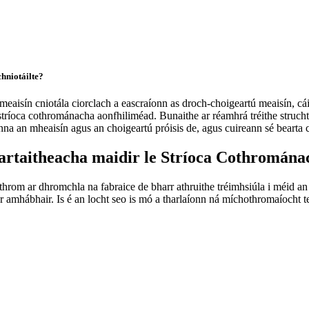
chniotáilte?
h meaisín cniotála ciorclach a eascraíonn as droch-choigeartú meaisín, c
stríoca cothrománacha aonfhiliméad. Bunaithe ar réamhrá tréithe struchtú
na an mheaisín agus an choigeartú próisis de, agus cuireann sé bearta
rtaitheacha maidir le Stríoca Cothromána
rom ar dhromchla na fabraice de bharr athruithe tréimhsiúla i méid an l
 amhábhair. Is é an locht seo is mó a tharlaíonn ná míchothromaíocht tea