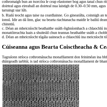
cothromaigh bun an tsorcóra le ceap elastomer bog agus tanaí chun rith
doirteal agus eireaball an doirteal nua laistigh de 0.30–0.50 mm, agu
tarraingt siar lúb.
b. Rialú teocht agus taise na ceardlainne. Go ginearálta, coinnigh an t
ionsú. Idir an dá linn, glac na bearta riachtanacha maidir le bailiú 
chinntiú.
c. Déan an mheicníocht beathaithe snáth éighníomhach a chlaochlú ina 
monatóireachta luais a shuiteáil chun teannas beathaithe snáth a chob
d. Déan an mheicníocht tógála uaineach a chlaochlú ina meicníocht tó
Cúiseanna agus Bearta Coisctheacha & Ce
Tagraíonn stríoca cothrománacha monafilament don feiniméan ina bhfuil
dtáirgeadh iarbhír, is iad stríoca cothrománacha monafilament de bharr