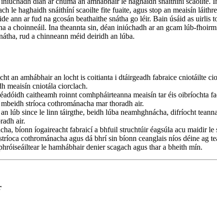
niúchadh dian ar chuma an amhábhair le haghaidh snáithíní scaoilte. Ina
h le haghaidh snáithíní scaoilte fite fuaite, agus stop an meaisín láithre
ann ar fud na gcosán beathaithe snátha go léir. Bain úsáid as uirlis 
a a choinneáil. Ina theannta sin, déan iniúchadh ar an gcam lúb-fhoirm
nátha, rud a chinneann méid deiridh an lúba.
t an amhábhair an locht is coitianta i dtáirgeadh fabraice cniotáilte ci
h meaisín cniotála ciorclach.
Méadóidh caitheamh roinnt comhpháirteanna meaisín tar éis oibríochta f
o mbeidh stríoca cothrománacha mar thoradh air.
n lúb since le linn táirgthe, beidh lúba neamhghnácha, difríocht teanna
radh air.
clacha, bíonn íogaireacht fabraicí a bhfuil struchtúir éagsúla acu maidir 
stríoca cothrománacha agus dá bhrí sin bíonn ceanglais níos déine ag tea
 phróiseáiltear le hamhábhair denier scagach agus thar a bheith mín.
r