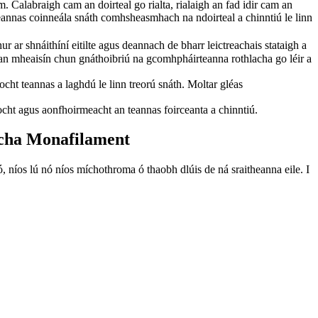
. Calabraigh cam an doirteal go rialta, rialaigh an fad idir cam an
teannas coinneála snáth comhsheasmhach na ndoirteal a chinntiú le linn
r ar shnáithíní eitilte agus deannach de bharr leictreachais stataigh a
l an mheaisín chun gnáthoibriú na gcomhpháirteanna rothlacha go léir a
cht teannas a laghdú le linn treorú snáth. Moltar gléas
cht agus aonfhoirmeacht an teannas foirceanta a chinntiú.
acha Monafilament
 níos lú nó níos míchothroma ó thaobh dlúis de ná sraitheanna eile. I