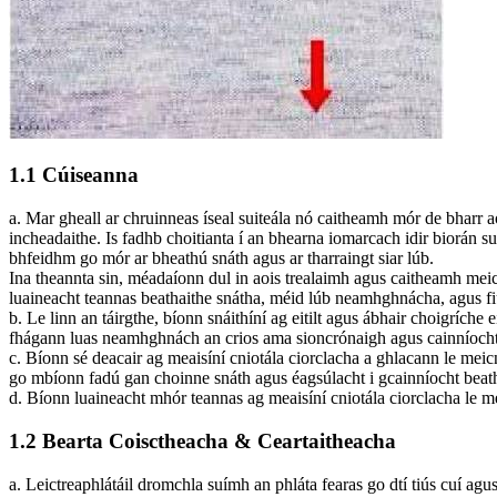
1.1 Cúiseanna
a. Mar gheall ar chruinneas íseal suiteála nó caitheamh mór de bharr 
incheadaithe. Is fadhb choitianta í an bhearna iomarcach idir biorán
bhfeidhm go mór ar bheathú snáth agus ar tharraingt siar lúb.
Ina theannta sin, méadaíonn dul in aois trealaimh agus caitheamh mei
luaineacht teannas beathaithe snátha, méid lúb neamhghnácha, agus fi
b. Le linn an táirgthe, bíonn snáithíní ag eitilt agus ábhair choigríche
fhágann luas neamhghnách an crios ama sioncrónaigh agus cainníocht 
c. Bíonn sé deacair ag meaisíní cniotála ciorclacha a ghlacann le mei
go mbíonn fadú gan choinne snáth agus éagsúlacht i gcainníocht beatha
d. Bíonn luaineacht mhór teannas ag meaisíní cniotála ciorclacha le me
1.2 Bearta Coisctheacha & Ceartaitheacha
a. Leictreaphlátáil dromchla suímh an phláta fearas go dtí tiús cuí agu