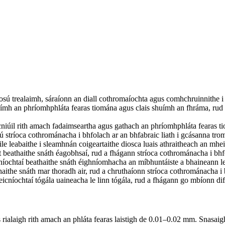
aosú trealaimh, sáraíonn an diall cothromaíochta agus comhchruinnithe i 
 suímh an phríomhphláta fearas tiomána agus clais shuímh an fhráma, ru
cniúil rith amach fadaimseartha agus gathach an phríomhphláta fearas t
ú stríoca cothrománacha i bhfolach ar an bhfabraic liath i gcásanna tro
 eile leabaithe i sleamhnán coigeartaithe diosca luais athraitheach an mhe
beathaithe snáth éagobhsaí, rud a fhágann stríoca cothrománacha i bhf
cníochtaí beathaithe snáth éighníomhacha an míbhuntáiste a bhaineann le 
ithe snáth mar thoradh air, rud a chruthaíonn stríoca cothrománacha i 
icníochtaí tógála uaineacha le linn tógála, rud a fhágann go mbíonn dif
s rialaigh rith amach an phláta fearas laistigh de 0.01–0.02 mm. Snasaig