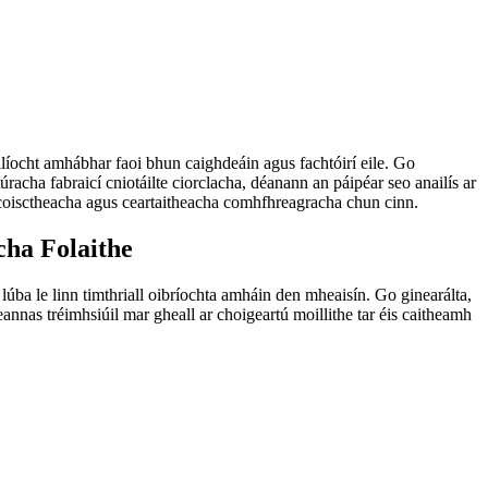
áilíocht amhábhar faoi bhun caighdeáin agus fachtóirí eile. Go
racha fabraicí cniotáilte ciorclacha, déanann an páipéar seo anailís ar
 coisctheacha agus ceartaitheacha comhfhreagracha chun cinn.
cha Folaithe
úba le linn timthriall oibríochta amháin den mheaisín. Go ginearálta,
nnas tréimhsiúil mar gheall ar choigeartú moillithe tar éis caitheamh